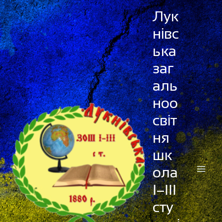
Перейти
Лук
до
нівс
вмісту
ька
заг
аль
ноо
світ
ня
шк
ола
І–ІІІ
сту