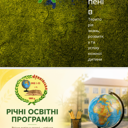
пені
в
Терито
рія
знань,
розвитк
у та
успіху
кожної
дитини