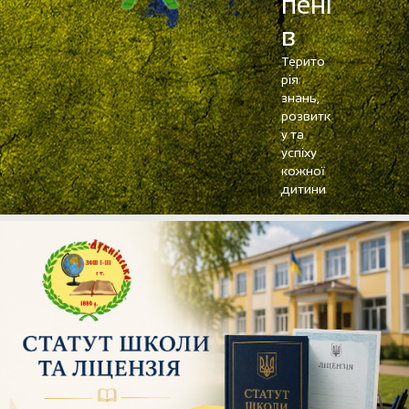
пені
в
Терито
рія
знань,
розвитк
у та
успіху
кожної
дитини