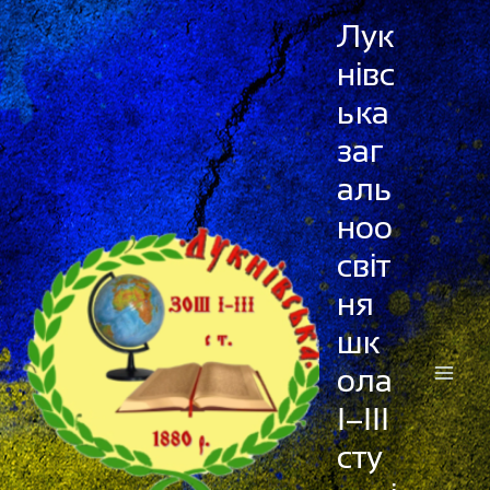
Перейти
Лук
до
нівс
вмісту
ька
заг
аль
ноо
світ
ня
шк
ола
І–ІІІ
сту