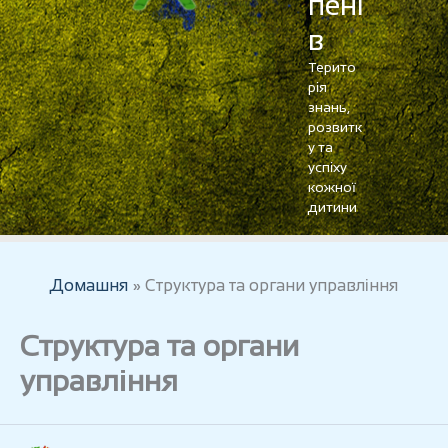
пені
в
Терито
рія
знань,
розвитк
у та
успіху
кожної
дитини
Домашня
Структура та органи управління
Структура та органи
управління