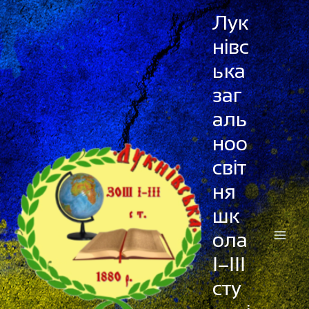
Перейти
Лук
до
нівс
вмісту
ька
заг
аль
ноо
світ
ня
шк
ола
І–ІІІ
сту