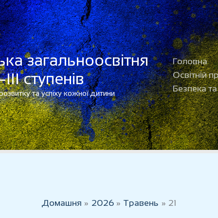
ька загальноосвітня
Головна
ІІІ ступенів
Освітній п
Безпека та
 розвитку та успіху кожної дитини
Домашня
2026
Травень
21