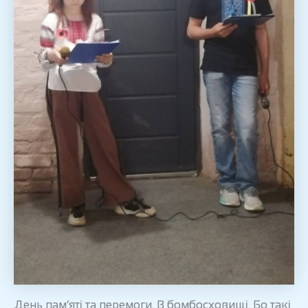
День пам’яті та перемоги. В бомбосховищі. Бо такі