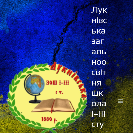
Перейти
Лук
до
нівс
вмісту
ька
заг
аль
ноо
світ
ня
шк
ола
І–ІІІ
сту